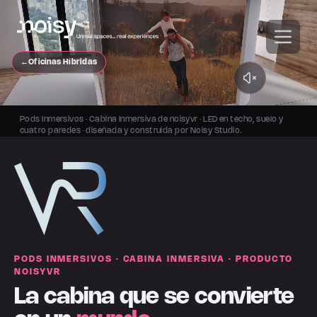
←
Oficinas Híbridas
Pods Inmersivos · Cabina Inmersiva de noisyvr · LED en techo, suelo y
cuatro paredes · diseñada y construida por Noisy Studio.
PODS INMERSIVOS · CABINA INMERSIVA · PRODUCTO
NOISYVR
La cabina que se convierte