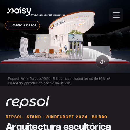
←
Volver a Casos
Repsol · WindEurope 2024 · Bilbao · stand escultórico de 108 m²
diseñado y producido por Noisy Studio.
REPSOL · STAND · WINDEUROPE 2024 · BILBAO
Arquitectura escultórica