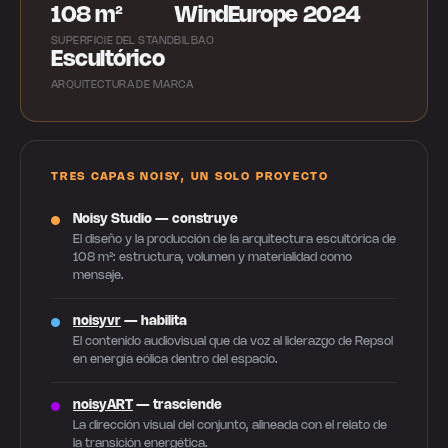
108 m²
WindEurope 2024
SUPERFICIE DEL STAND
BILBAO
Escultórico
ARQUITECTURA DE MARCA
TRES CAPAS NOISY, UN SOLO PROYECTO
Noisy Studio — construye
El diseño y la producción de la arquitectura escultórica de
108 m²: estructura, volumen y materialidad como
mensaje.
noisyvr
— habilita
El contenido audiovisual que da voz al liderazgo de Repsol
en energía eólica dentro del espacio.
noisyART
— trasciende
La dirección visual del conjunto, alineada con el relato de
la transición energética.