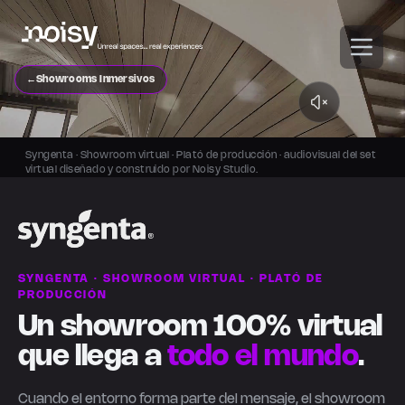
←
Showrooms Inmersivos
Syngenta · Showroom virtual · Plató de producción · audiovisual del set
virtual diseñado y construido por Noisy Studio.
SYNGENTA · SHOWROOM VIRTUAL · PLATÓ DE
PRODUCCIÓN
Un showroom 100% virtual
que llega a
todo el mundo
.
Cuando el entorno forma parte del mensaje, el showroom